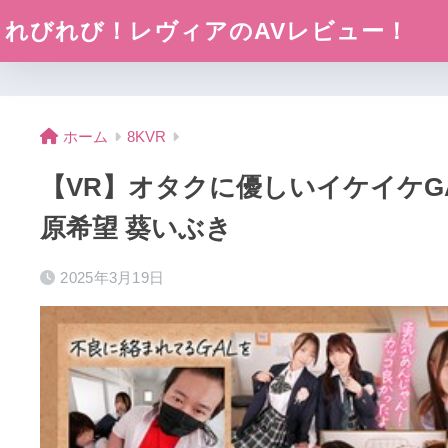
れびれび！レヴィアのAVレビュー！
ホーム
8KVR
【VR】オタクに優しいイケイケG
原希望 葵いぶき
2025年3月19日