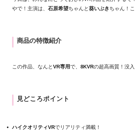
やで！主演は、
石原希望
ちゃんと
葵いぶき
ちゃん！こ
商品の特徴紹介
この作品、なんと
VR専用
で、
8KVR
の超高画質！没入
見どころポイント
ハイクオリティVR
でリアリティ満載！