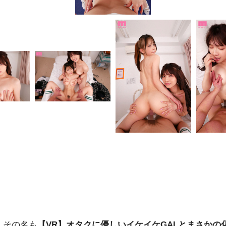
！その名も
【VR】オタクに優しいイケイケGALとまさか